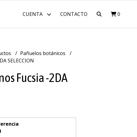
CUENTA
CONTACTO
0
uctos
Pañuelos botánicos
-2DA SELECCION
nos Fucsia -2DA
erencia
0