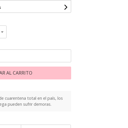
s
AR AL CARRITO
e cuarentena total en el país, los
ega pueden sufrir demoras.